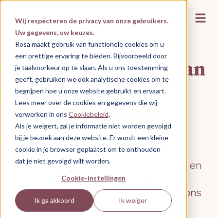
Hoofd
Wij respecteren de privacy van onze gebruikers.
Uw gegevens, uw keuzes.
Rosa maakt gebruik van functionele cookies om u
een prettige ervaring te bieden. Bijvoorbeeld door
Rosa doet er alles aan
je taalvoorkeur op te slaan. Als u ons toestemming
geeft, gebruiken we ook analytische cookies om te
om uw gegevens
begrijpen hoe u onze website gebruikt en ervaart.
Lees meer over de cookies en gegevens die wij
privé en veilig te
verwerken in ons
Cookiebeleid
.
Als je weigert, zal je informatie niet worden gevolgd
houden.
bij je bezoek aan deze website. Er wordt een kleine
cookie in je browser geplaatst om te onthouden
dat je niet gevolgd wilt worden.
Bij Rosa weten we dat gezondheids- en
medische gegevens tot de meest
Cookie-instellingen
private en gevoelige gegevens over ons
Ik ga akkoord
Ik weiger
behoren. We verdedigen je