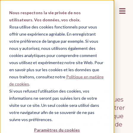
Ouvrir
Nous respectons la vie privée de nos
utilisateurs. Vos données, vos choix.
Rosa utilise des cookies fonctionnels pour vous
offrir une expérience agréable. En enregistrant
votre préférence de langue par exemple. Si vous
Médecins Spécialistes
nous y autorisez, nous utilisons également des
Développez votre
cookies analytiques pour comprendre comment
vous utilisez et expérimentez notre site Web. Pour
activité sans tracas
en savoir plus sur les cookies et les données que
nous traitons, consultez notre
Politique en matière
de cookies
.
Faites passer votre cabinet au niveau
Si vous refusez l'utilisation des cookies, vos
informations ne seront pas suivies lors de votre
supérieur grâce à des outils numériques
visite sur ce site. Un seul cookie sera utilisé dans
qui vous permettent de vous concentrer
votre navigateur afin de se souvenir de ne pas
sur l’essentiel. Nous faisons en sorte que
suivre vos préférences.
Rosa s’adapte à vous et à votre façon de
Paramètres du cookies
travailler.